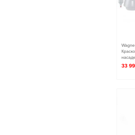
Wagner
Краско
насад
33 9