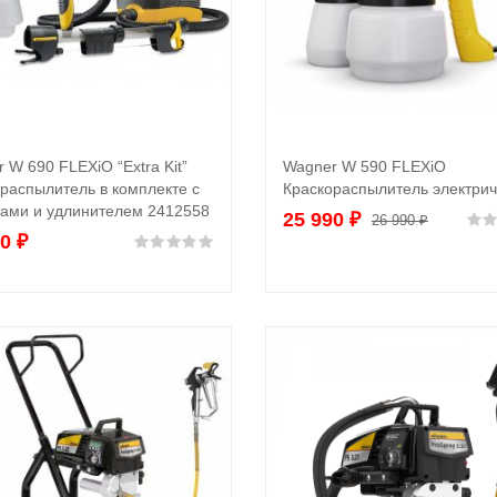
 W 690 FLEXiO “Extra Kit”
Wagner W 590 FLEXiO
В корзину
В корзину
распылитель в комплекте с
Краскораспылитель электрич
ками и удлинителем 2412558
25 990
₽
26 990
₽
90
₽
Оценка
0
из 5