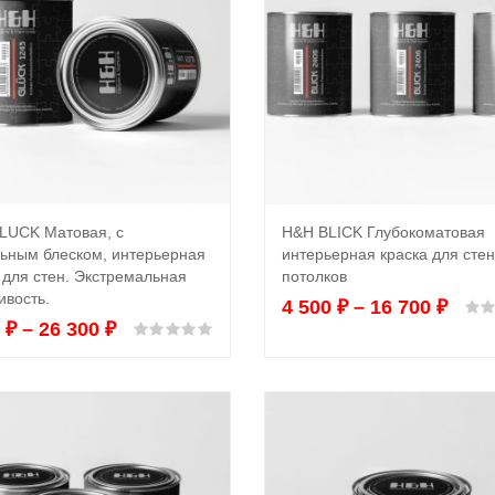
LUCK Матовая, с
H&H BLICK Глубокоматовая
Выбрать ...
Выбрать ...
ьным блеском, интерьерная
интерьерная краска для стен
 для стен. Экстремальная
потолков
ивость.
4 500
₽
–
16 700
₽
0
₽
–
26 300
₽
Оценка
0
из 5