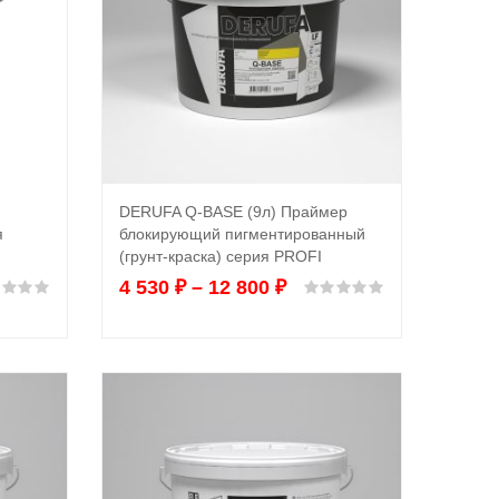
DERUFA Q-BASE (9л) Праймер
Выбрать ...
я
блокирующий пигментированный
(грунт-краска) серия PROFI
4 530
₽
–
12 800
₽
Оценка
0
из 5
Оценка
0
из 5