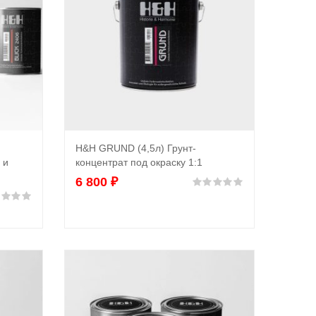
H&H GRUND (4,5л) Грунт-
Выбрать ...
 и
концентрат под окраску 1:1
6 800
₽
Оценка
0
из 5
Оценка
0
из 5