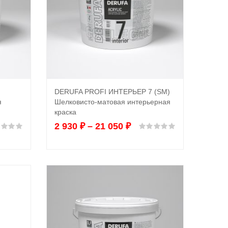
DERUFA PROFI ИНТЕРЬЕР 7 (SM)
Выбрать ...
я
Шелковисто-матовая интерьерная
краска
2 930
₽
–
21 050
₽
Оценка
0
из 5
Оценка
0
из 5