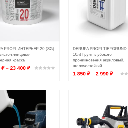
A PROFI ИНТЕРЬЕР-20 (SG)
DERUFA PROFI TIEFGRUND 
Выбрать ...
Выбрать ...
висто-глянцевая
10л) Грунт глубокого
ерная краска
проникновения акриловый,
щелочестойкий
0
₽
–
23 400
₽
Оценка
0
из 5
1 850
₽
–
2 990
₽