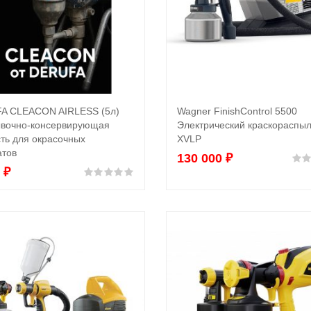
A CLEACON AIRLESS (5л)
Wagner FinishControl 5500
Выбрать ...
В корзину
вочно-консервирующая
Электрический краскораспы
ть для окрасочных
XVLP
атов
130 000
₽
0
₽
Оценка
0
из 5