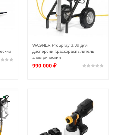
WAGNER ProSpray 3.39 для
В корзину
еский
дисперсий Краскораспылитель
электрический
Оценка
0
из 5
990 000
₽
Оценка
0
из 5