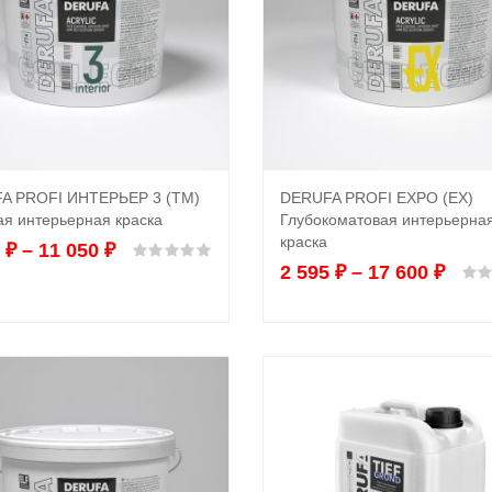
A PROFI ИНТЕРЬЕР 3 (TM)
DERUFA PROFI EXPO (EX)
Выбрать ...
Выбрать ...
я интерьерная краска
Глубокоматовая интерьерна
краска
0
₽
–
11 050
₽
Оценка
0
из 5
2 595
₽
–
17 600
₽