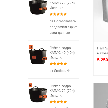
КАПАС 72 (72л)
Испания
Оценка
5
из 5
от Пользователь
предпочёл скрыть
свои данные
Гибкое ведро
H&H S
КАПАС 40 (40л)
матова
Испания
5 25
Оценка
5
из 5
от Любовь Ф.
Гибкое ведро
КАПАС 72 (72л)
Испания
Оценка
5
из 5