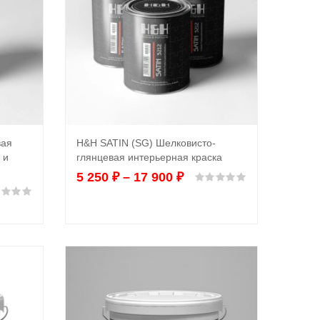
вая
H&H SATIN (SG) Шелковисто-
Выбрать ...
 и
глянцевая интерьерная краска
5 250
₽
–
17 900
₽
Оценка
0
из 5
Оценка
0
из 5