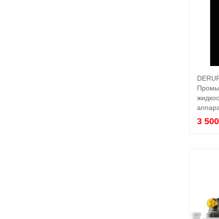
DERUF
Промы
жидкос
аппар
3 50