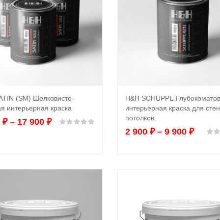
ATIN (SM) Шелковисто-
H&H SCHUPPE Глубокомато
Выбрать ...
Выбрать ...
я интерьерная краска
интерьерная краска для стен
потолков.
0
₽
–
17 900
₽
Оценка
0
из 5
2 900
₽
–
9 900
₽