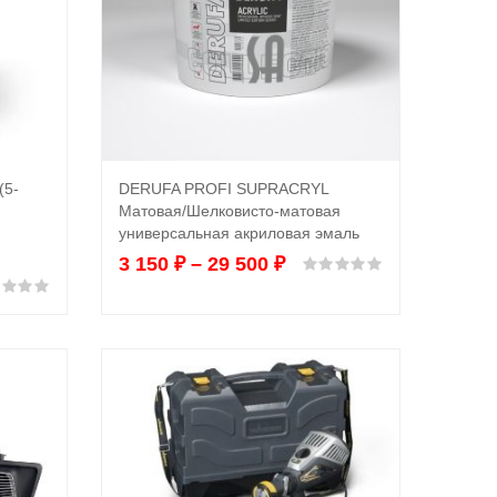
(5-
DERUFA PROFI SUPRACRYL
Выбрать ...
Матовая/Шелковисто-матовая
универсальная акриловая эмаль
3 150
₽
–
29 500
₽
Оценка
0
из 5
Оценка
0
из 5