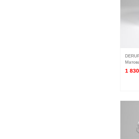
DERUF
Матова
1 83