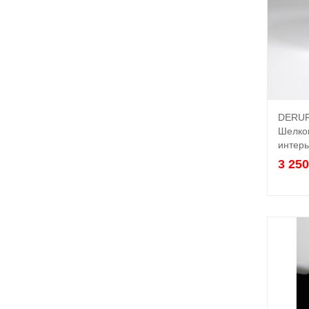
DERUF
Шелко
интерь
3 25