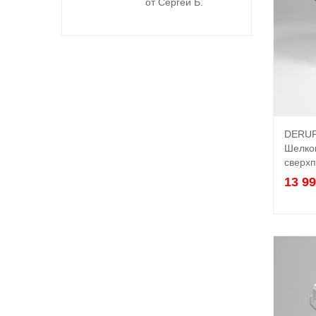
от Сергей Б.
DERUF
Шелко
сверхп
13 9