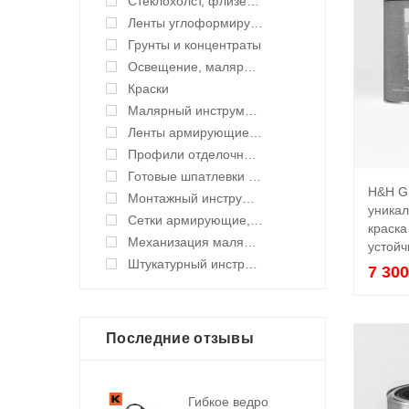
Стеклохолст, флизелин малярный
Ленты углоформирующие, углозащитные
Грунты и концентраты
Освещение, малярные светильники
Краски
Малярный инструмент ручной
Ленты армирующие для швов и стыков
Профили отделочные для ГКЛ
Готовые шпатлевки и клея
H&H G
Монтажный инструмент
уникал
Сетки армирующие, ленты уплотнительные
краска
Механизация малярных работ
устойч
Штукатурный инструмент
7 30
Последние отзывы
Гибкое ведро