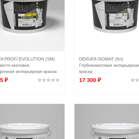
A PROFI EVOLUTION (SM)
DERUFA ISOMAT (9л)
Выбрать ...
Выбрать ...
висто-матовая,
Глубокоматовая интерьерна
рочная интерьерная краска
краска
95
₽
17 300
₽
Оценка
0
из 5