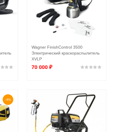
Wagner FinishControl 3500
В корзину
литель
Электрический краскораспылитель
XVLP
70 000
₽
Оценка
0
из 5
Оценка
0
из 5
-4%