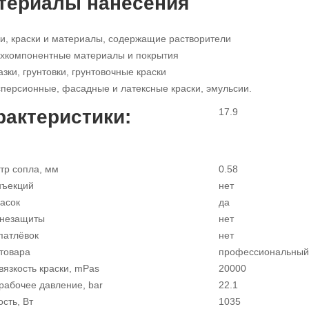
териалы нанесения
и, краски и материалы, содержащие растворители
хкомпонентные материалы и покрытия
зки, грунтовки, грунтовочные краски
персионные, фасадные и латексные краски, эмульсии.
рактеристики:
17.9
тр сопла, мм
0.58
нъекций
нет
расок
да
гнезащиты
нет
патлёвок
нет
 товара
профессиональный
вязкость краски, mPas
20000
рабочее давление, bar
22.1
сть, Вт
1035