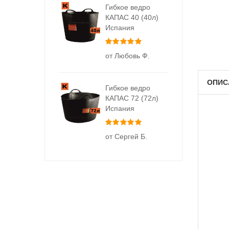
Гибкое ведро
КАПАС 40 (40л)
Испания
Оценка
5
из 5
от Любовь Ф.
ОПИС
Гибкое ведро
КАПАС 72 (72л)
Испания
Оценка
5
из 5
от Сергей Б.