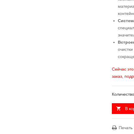
материа
контейн
Систем
специал
значите
Встрое
очистки
сокраще
Сейчас это
заказ, под
Количество
В ко
Печать