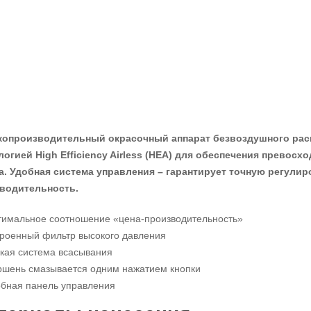
опроизводительный окрасочный аппарат безвоздушного расп
логией High Efficiency Airless (HEA) для обеспечения превос
а. Удобная система управления – гарантирует точную регули
водительность.
имальное соотношение «цена-производительность»
роенный фильтр высокого давления
кая система всасывания
шень смазывается одним нажатием кнопки
бная панель управления