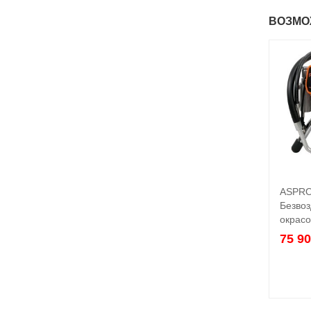
ВОЗМО
ASPRO
Безво
окрас
75 9