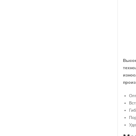
Высок
техно
износ
произ
Опт
Вст
Гиб
Пор
Удо