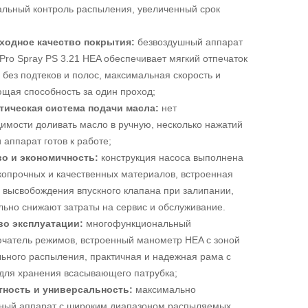
льный контроль распыления, увеличенный срок
ходное качество покрытия:
безвоздушный аппарат
Pro Spray PS 3.21 HEA обеспечивает мягкий отпечаток
 без подтеков и полос, максимальная скорость и
щая способность за один проход;
тическая система подачи масла:
нет
имости доливать масло в ручную, несколько нажатий
 аппарат готов к работе;
во и экономичность:
конструкция насоса выполнена
копрочных и качественных материалов, встроенная
 высвобождения впускного клапана при залипании,
льно снижают затраты на сервис и обслуживание.
во эксплуатации:
многофункциональный
чатель режимов, встроенный манометр HEA с зоной
ьного распыления, практичная и надежная рама с
для хранения всасывающего патрубка;
тность и универсальность:
максимально
ный аппарат с широким диапазоном распыляемых