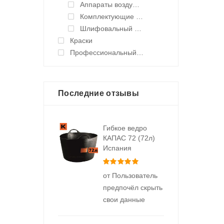
Аппараты воздушного нанесения
Комплектующие для краскораспылителей воздушного нанесения
Шлифовальный электроинструмент
Краски
Профессиональный инструмент и оборудование
Последние отзывы
Гибкое ведро
КАПАС 72 (72л)
Испания
Оценка
5
из 5
от Пользователь
предпочёл скрыть
свои данные