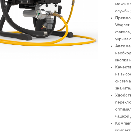
максима
службы;
Превос
Wagner 
факела,
укрываю
Автома
необход
кнопки и
Качест
из высо
система
значите
Удобст
переклю
оптимал
чашкой 
Компак
компакт