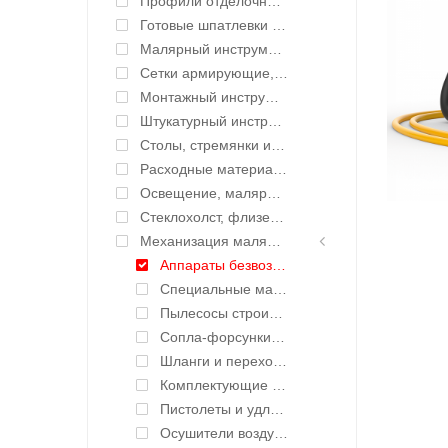
Профили отделочные для ГКЛ
Готовые шпатлевки и клея
Малярный инструмент ручной
Сетки армирующие, ленты уплотнительные
Монтажный инструмент
Штукатурный инструмент
Столы, стремянки и подмости
Расходные материалы
Освещение, малярные светильники
Стеклохолст, флизелин малярный
Механизация малярных работ
Аппараты безвоздушного нанесения
Специальные масла TSL и жидкости для окрасочных аппаратов
Пылесосы строительные
Сопла-форсунки для безвоздушного нанесения
Шланги и переходники для окрасочных аппаратов
Комплектующие для аппаратов безвоздушного нанесения
Пистолеты и удлинители для безвоздушного нанесения
Осушители воздуха