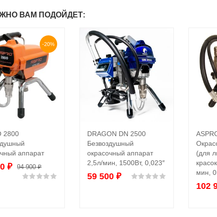
ЖНО ВАМ ПОДОЙДЕТ:
-20%
 2800
DRAGON DN 2500
ASPRO
В корзину
В корзину
здушный
Безвоздушный
Окрас
очный аппарат
окрасочный аппарат
(для 
2,5л/мин, 1500Вт, 0,023″
красок
00
₽
94 900
₽
мин, 0
59 500
₽
Оценка
0
из 5
Оценка
0
из 5
102 