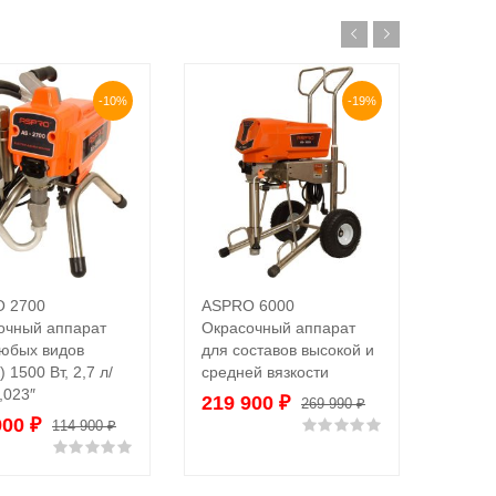
-10%
-19%
 2700
ASPRO 6000
WAGNE
В корзину
В корзину
очный аппарат
Окрасочный аппарат
Поршн
любых видов
для составов высокой и
аппар
) 1500 Вт, 2,7 л/
средней вязкости
130 
,023″
219 900
₽
269 990
₽
900
₽
Оценка
0
из 5
114 900
₽
Оценка
0
из 5