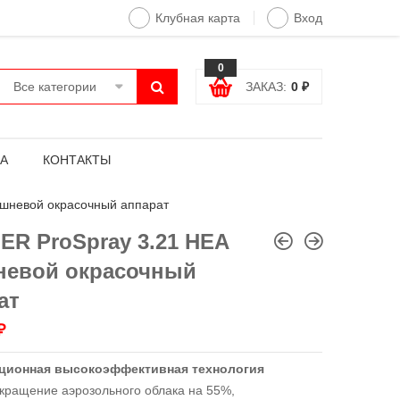
Клубная карта
Вход
0
Все категории
ЗАКАЗ:
0
₽
А
КОНТАКТЫ
шневой окрасочный аппарат
R ProSpray 3.21 HEA
евой окрасочный
ат
₽
ционная высокоэффективная технология
кращение аэрозольного облака на 55%,