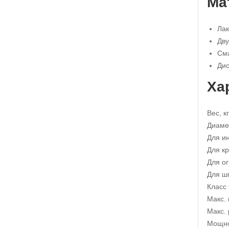
Ма
Лак
Дву
Cма
Дис
Ха
Вес, кг
Диаме
Для и
Для к
Для о
Для ш
Класс
Макс. 
Макс. 
Мощно