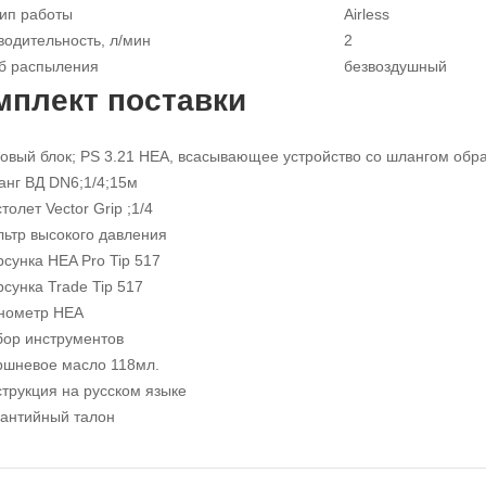
ип работы
Airless
водительность, л/мин
2
б распыления
безвоздушный
мплект поставки
овый блок; PS 3.21 HEА, всасывающее устройство со шлангом обра
нг ВД DN6;1/4;15м
толет Vector Grip ;1/4
ьтр высокого давления
сунка HEA Pro Tip 517
сунка Trade Tip 517
нометр HEA
ор инструментов
ршневое масло 118мл.
трукция на русском языке
антийный талон