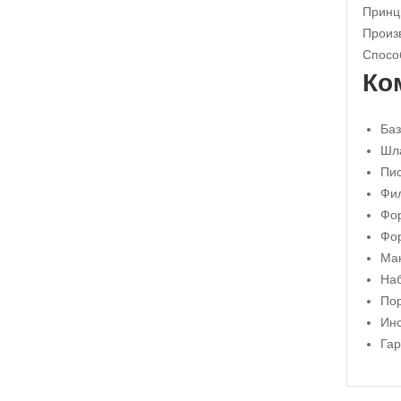
Принц
Произ
Спосо
Ко
Баз
Шла
Пис
Фил
Фор
Фор
Ма
Наб
По
Инс
Гар