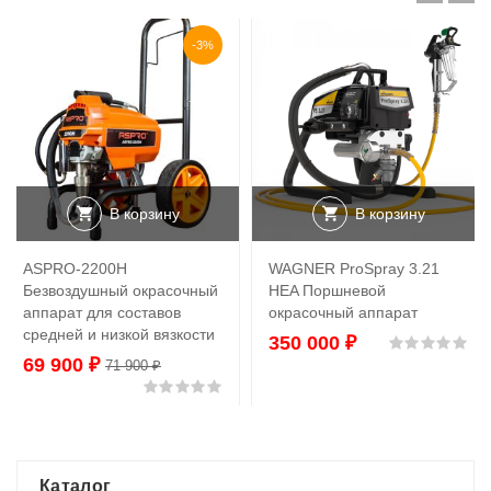
-3%
В корзину
В корзину
ASPRO-2200H
WAGNER ProSpray 3.21
Безвоздушный окрасочный
HEA Поршневой
аппарат для составов
окрасочный аппарат
средней и низкой вязкости
350 000
₽
Оц
69 900
₽
71 900
₽
Оценка
0
из 5
Каталог