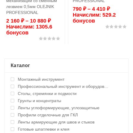
механизации cо сменным
PROFESSIONAL
лезвием 0,5мм OLEJNIK
790
₽
–
4 410
₽
PROFESSIONAL
Начислим:
529.2
2 160
₽
–
10 880
₽
бонусов
Начислим:
1305.6
Оц
бонусов
Оценка
0
из 5
Каталог
Монтажный инструмент
Профессиональный инструмент и оборудование
Столы, стремянки и подмости
Грунты и концентраты
Ленты углоформирующие, углозащитные
Профили отделочные для ГКЛ
Ленты армирующие для швов и стыков
Готовые шпатлевки и клея