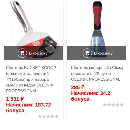
В корзину
В корзину
Шпатель BUCKET SCOOP
Шпатель малярный (80мм)
цельнометаллический
нерж.сталь, 2К ручка
7″(160мм) для набора
OLEJNIK PROFESSIONAL
смеси из ведра OLEJNIK
285
₽
PROFESSIONAL
Начислим:
34.2
1 531
₽
бонуса
Начислим:
183.72
Оц
бонуса
Оценка
0
из 5