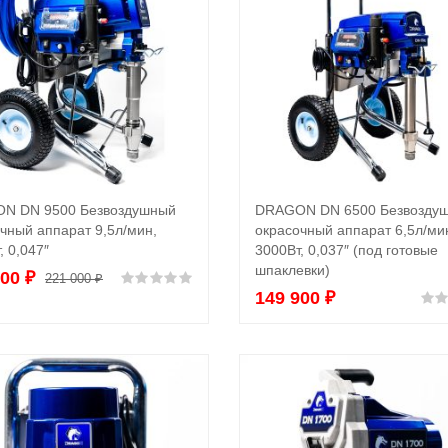
N DN 9500 Безвоздушный
DRAGON DN 6500 Безвозду
В корзину
В корзину
чный аппарат 9,5л/мин,
окрасочный аппарат 6,5л/ми
, 0,047″
3000Вт, 0,037″ (под готовые
шпаклевки)
900
₽
Оценка
0
из 5
221 000
₽
149 900
₽