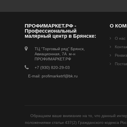
ПРОФИМАРКЕТ.РФ -
О КО
Профессиональный
малярный центр в Брянске:
О нас
Конта
ТЦ “Торговый ряд” Брянск,
Авиационная, 7А м-н
Рекви
ПРОФИМАРКЕТ.РФ
Поста
+7 (930) 820-29-03
E-mail: profimarketrf@bk.ru
Обращаем ваше внимание на то, что данный интер
положениями статьи 437(2) Гражданского кодекса Ро