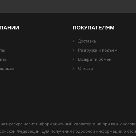
МПАНИИ
ПОКУПАТЕЛЯМ
Доставка
кты
Разгрузка и подъём
зиты
Возврат и обмен
вщикам
Оплата
нет-ресурс носит информационный характер и ни при каких услов
ссийской Федерации. Для получения подробной информации о стои