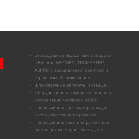
Безвоздушные окрасочные аппараты
в Брянске WAGNER, TECMASTER,
ASPRO с официальной гарантией и
сервисным обслуживанием.
Шпаклевочные аппараты и станции.
Оборудование и комплектующие для
механизации малярных работ.
Профессиональные материалы для
высококачественного ремонта.
Профессиональный инструмент для
настоящих мастеров своего дела.