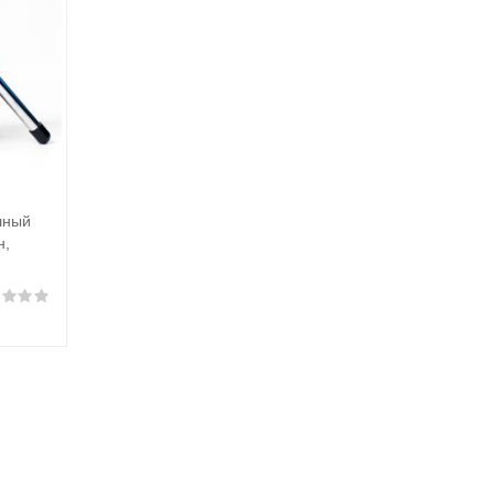
шный
н,
Оценка
0
из 5