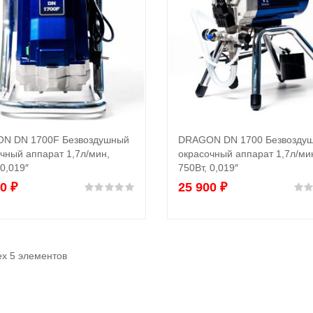
N DN 1700F Безвоздушный
DRAGON DN 1700 Безвозду
В корзину
В корзину
чный аппарат 1,7л/мин,
окрасочный аппарат 1,7л/ми
 0,019″
750Вт, 0,019″
00
₽
25 900
₽
Оценка
0
из 5
ех 5 элементов