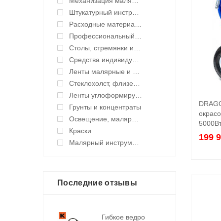
Механизация малярных работ
Штукатурный инструмент
Расходные материалы
Профессиональный инструмент и оборудование
Столы, стремянки и подмости
Средства индивидуальной защиты (СИЗ)
Ленты малярные и укрывные материалы
Стеклохолст, флизелин малярный
Ленты углоформирующие, углозащитные
DRAGO
Грунты и концентраты
окрасо
Освещение, малярные светильники
5000Вт
Краски
199 
Малярный инструмент ручной
Последние отзывы
Гибкое ведро