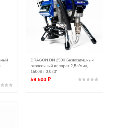
шный
DRAGON DN 2500 Безвоздушный
В корзину
н,
окрасочный аппарат 2,5л/мин,
1500Вт, 0,023″
59 500
₽
Оценка
0
из 5
Оценка
0
из 5