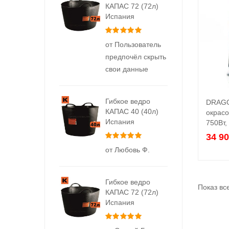
КАПАС 72 (72л)
Испания
Оценка
5
из 5
от Пользователь
предпочёл скрыть
свои данные
Гибкое ведро
DRAGO
КАПАС 40 (40л)
окрасо
Испания
750Вт,
Оценка
5
из 5
34 9
от Любовь Ф.
Гибкое ведро
Показ вс
КАПАС 72 (72л)
Испания
Оценка
5
из 5