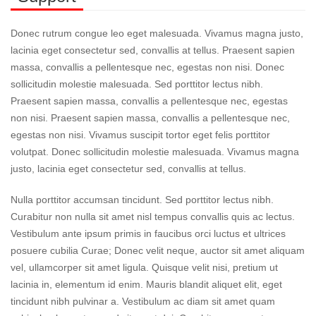
Donec rutrum congue leo eget malesuada. Vivamus magna justo,
lacinia eget consectetur sed, convallis at tellus. Praesent sapien
massa, convallis a pellentesque nec, egestas non nisi. Donec
sollicitudin molestie malesuada. Sed porttitor lectus nibh.
Praesent sapien massa, convallis a pellentesque nec, egestas
non nisi. Praesent sapien massa, convallis a pellentesque nec,
egestas non nisi. Vivamus suscipit tortor eget felis porttitor
volutpat. Donec sollicitudin molestie malesuada. Vivamus magna
justo, lacinia eget consectetur sed, convallis at tellus.
Nulla porttitor accumsan tincidunt. Sed porttitor lectus nibh.
Curabitur non nulla sit amet nisl tempus convallis quis ac lectus.
Vestibulum ante ipsum primis in faucibus orci luctus et ultrices
posuere cubilia Curae; Donec velit neque, auctor sit amet aliquam
vel, ullamcorper sit amet ligula. Quisque velit nisi, pretium ut
lacinia in, elementum id enim. Mauris blandit aliquet elit, eget
tincidunt nibh pulvinar a. Vestibulum ac diam sit amet quam