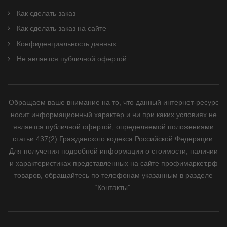
Как сделать заказ
Как сделать заказ на сайте
Конфиденциальность данных
Не является публичной офертой
Обращаем ваше внимание на то, что данный интернет-ресурс
носит информационный характер и ни при каких условиях не
является публичной офертой, определяемой положениями
статьи 437(2) Гражданского кодекса Российской Федерации.
Для получения подробной информации о стоимости, наличии
и характеристиках представленных на сайте профимаркет.рф
товаров, обращайтесь по телефонам указанным в разделе
“Контакты”.