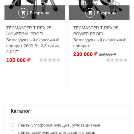
В корзину
В корзину
TECMASTER T-REX 25
TECMASTER T-REX 35
UNIVERSAL PROFI
POWER PROFI
Безвоздушный окрасочный
Безвоздушный окрасочный
аппарат 2600 Вт, 2,8 л/мин,
аппарат
0,027″
230 000
₽
250 000
₽
105 000
₽
Оценка
0
из 5
Оц
Каталог
Ленты углоформирующие, углозащитные
Ленты армирующие для швов и стыков