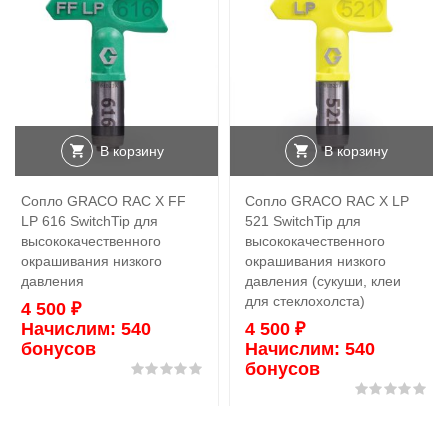
В корзину
В корзину
Сопло GRACO RAC X FF
Сопло GRACO RAC X LP
LP 616 SwitchTip для
521 SwitchTip для
высококачественного
высококачественного
окрашивания низкого
окрашивания низкого
давления
давления (сукуши, клеи
для стеклохолста)
4 500
₽
Начислим:
540
4 500
₽
бонусов
Начислим:
540
бонусов
Оценка
0
из 5
Оц