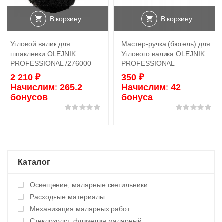
В корзину
В корзину
Угловой валик для
Мастер-ручка (бюгель) для
шпаклевки OLEJNIK
Углового валика OLEJNIK
PROFESSIONAL /276000
PROFESSIONAL
2 210
₽
350
₽
Начислим:
265.2
Начислим:
42
бонусов
бонуса
Оценка
0
из 5
Оц
Каталог
Освещение, малярные светильники
Расходные материалы
Механизация малярных работ
Стеклохолст, флизелин малярный