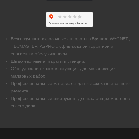
Безвоздушные окрасочные аппараты в Брянске WAGNER,
TECMASTER, ASPRO с официальной гарантией и
сервисным обслуживанием.
Шпаклевочные аппараты и станции.
Оборудование и комплектующие для механизации
малярных работ.
Профессиональные материалы для высококачественного
ремонта.
Профессиональный инструмент для настоящих мастеров
своего дела.