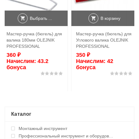
Выбрать ...
В корзину
Мастер-ручка (бюгель) для
Мастер-ручка (бюгель) для
валика 180мм OLEJNIK
Углового валика OLEJNIK
PROFESSIONAL
PROFESSIONAL
360
₽
350
₽
Начислим:
43.2
Начислим:
42
бонуса
бонуса
Оценка
0
из 5
Оц
Каталог
Монтажный инструмент
Профессиональный инструмент и оборудование