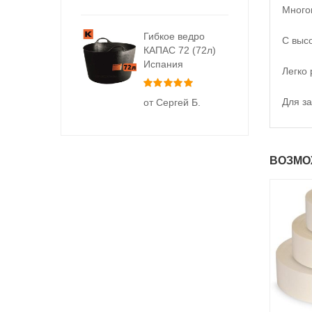
Много
Гибкое ведро
С выс
КАПАС 72 (72л)
Испания
Легко 
Оценка
5
из 5
Для з
от Сергей Б.
ВОЗМО