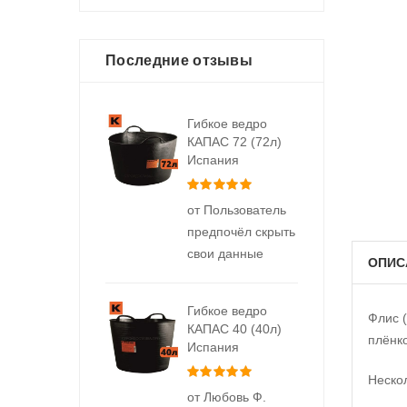
Последние отзывы
Гибкое ведро
КАПАС 72 (72л)
Испания
Оценка
5
из 5
от Пользователь
предпочёл скрыть
свои данные
ОПИС
Гибкое ведро
Флис 
КАПАС 40 (40л)
плёнк
Испания
Оценка
5
из 5
Неско
от Любовь Ф.