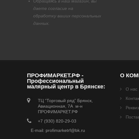
Обращаясь в наш магазин, вы
даете согласие на
обработку
ваших персональных
данных.
ПРОФИМАРКЕТ.РФ -
О КО
Профессиональный
малярный центр в Брянске:
О нас
Конта
ТЦ “Торговый ряд” Брянск,
Авиационная, 7А м-н
Рекви
ПРОФИМАРКЕТ.РФ
Поста
+7 (930) 820-29-03
E-mail: profimarketrf@bk.ru