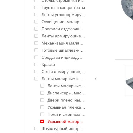
Столы, стремянки и подмости
Грунты и концентраты
Ленты углоформирующие, углозащитные
Освещение, малярные светильники
Профили отделочные для ГКЛ
Ленты армирующие для швов и стыков
Механизация малярных работ
Готовые шпатлевки и клея
Средства индивидуальной защиты (СИЗ)
Краски
Сетки армирующие, ленты уплотнительные
Ленты малярные и укрывные материалы
Ленты малярные (скотч малярный)
Диспенсеры, маскеры для лент и пленок
Двери пленочные, защитные
Укрывная пленка с малярной лентой, крафтбумага (CoverQuick)
Ножи и сменные лезвия
Укрывной материал для пола
Штукатурный инструмент