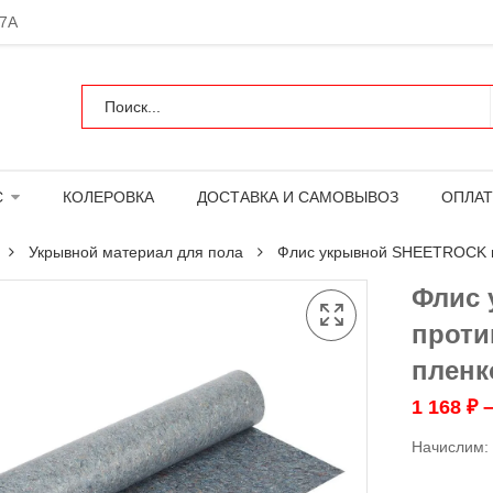
 7А
С
КОЛЕРОВКА
ДОСТАВКА И САМОВЫВОЗ
ОПЛАТ
Укрывной материал для пола
Флис укрывной SHEETROCK пр
Флис
проти
пленко
1 168
₽
Начислим: