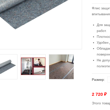
Флис защи
впитывани
Для защ
работ.
Плотност
Удобен 
Обладае
поверхн
Не допу
полиэти
Размер
2 720
₽
Этого това