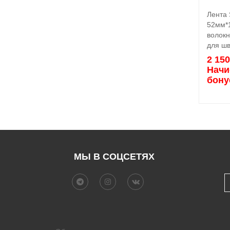
Лента
52мм*
волок
для ш
2 15
Начи
бону
МЫ В СОЦСЕТЯХ