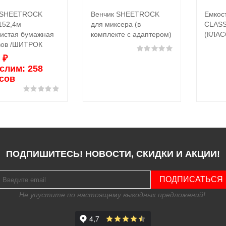
 SHEETROCK
Венчик SHEETROCK
Емкос
Выбрать ...
Подробнее
152,4м
для миксера (в
CLAS
нистая бумажная
комплекте с адаптером)
(КЛА
вов /ШИТРОК
Оценка
0
из 5
0
₽
слим:
258
сов
Оценка
0
из 5
ПОДПИШИТЕСЬ! НОВОСТИ, СКИДКИ И АКЦИИ!
ПОДПИСАТЬСЯ
Не упустите по настоящему выгодных предложений!