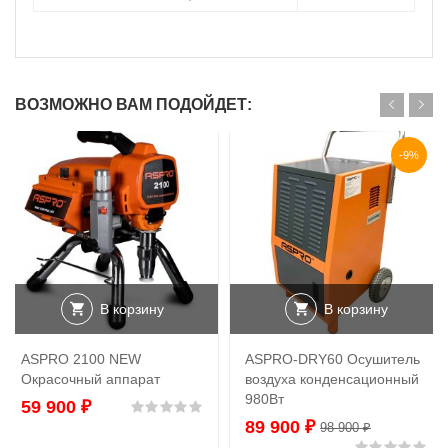
ВОЗМОЖНО ВАМ ПОДОЙДЕТ:
-9%
В корзину
В корзину
ASPRO 2100 NEW
ASPRO-DRY60 Осушитель
Окрасочный аппарат
воздуха конденсационный
980Вт
59 900
₽
Оценка
0
из 5
89 900
₽
98 900
₽
Оц