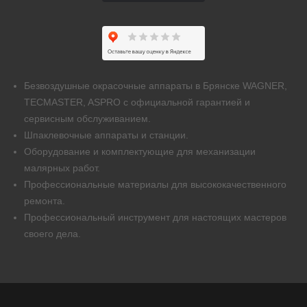
Безвоздушные окрасочные аппараты в Брянске WAGNER,
TECMASTER, ASPRO с официальной гарантией и
сервисным обслуживанием.
Шпаклевочные аппараты и станции.
Оборудование и комплектующие для механизации
малярных работ.
Профессиональные материалы для высококачественного
ремонта.
Профессиональный инструмент для настоящих мастеров
своего дела.