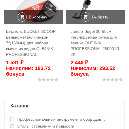
В корзину
Выбрать ...
Шпатель BUCKET SCOOP
Jumbo-Bugel 30-58см
цельнометаллический
Регулируемая ручка для
7″(160мм) для набора
валика OLEJNIK
смеси из ведра OLEJNIK
PROFESSIONAL 250001R-
PROFESSIONAL
2K
1 531
₽
2 446
₽
Начислим:
183.72
Начислим:
293.52
бонуса
бонуса
Оценка
0
из 5
Оц
Каталог
Профессиональный инструмент и оборудование
Столы, стремянки и подмости