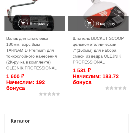
В корзину
В корзину
Валик для шпаклевки
Шпатель BUCKET SCOOP
180мм, ворс 8мм
цельнометаллический
TARNAMID Premium для
7″(160мм) для набора
тонкослойного нанесения
смеси из ведра OLEJNIK
(2К-ручка в комплекте)
PROFESSIONAL
OLEJNIK PROFESSIONAL
1 531
₽
1 600
₽
Начислим:
183.72
Начислим:
192
бонуса
бонуса
Оц
Оценка
0
из 5
Каталог