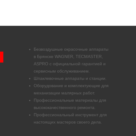
Безвоздушные окрасочные аппараты
в Брянске WAGNER, TECMASTER,
ASPRO с официальной гарантией и
сервисным обслуживанием.
Шпаклевочные аппараты и станции.
Оборудование и комплектующие для
механизации малярных работ.
Профессиональные материалы для
высококачественного ремонта.
Профессиональный инструмент для
настоящих мастеров своего дела.