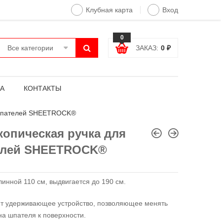
Клубная карта
Вход
0
Все категории
ЗАКАЗ:
0
₽
А
КОНТАКТЫ
 шпателей SHEETROCK®
копическая ручка для
елей SHEETROCK®
линной 110 см, выдвигается до 190 см.
ет удерживающее устройство, позволяющее менять
на шпателя к поверхности.