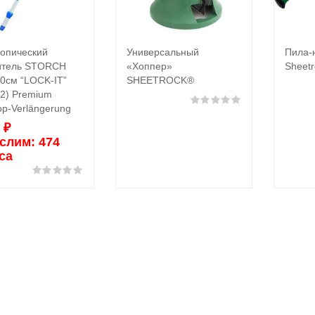
копический
Универсальный
Пила-
В корзину
Подробнее
итель STORCH
«Хоппер»
Sheet
0см “LOCK-IT”
SHEETROCK®
2) Premium
Оценка
0
из 5
op-Verlängerung
0
₽
слим:
474
са
Оценка
0
из 5