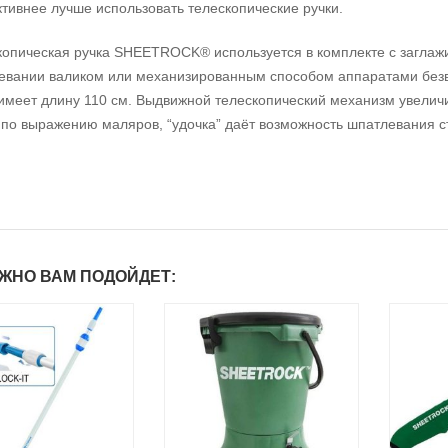
тивнее лучше использовать телескопические ручки.
копическая ручка SHEETROCK® используется в комплекте с загл
евании валиком или механизированным способом аппаратами безв
имеет длину 110 см. Выдвижной телескопический механизм увеличи
 по выражению маляров, “удочка” даёт возможность шпатлевания ст
ЖНО ВАМ ПОДОЙДЕТ: