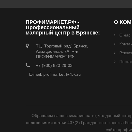
ПРОФИМАРКЕТ.РФ -
О КО
Профессиональный
малярный центр в Брянске:
О нас
Конта
ТЦ “Торговый ряд” Брянск,
Авиационная, 7А м-н
Рекви
ПРОФИМАРКЕТ.РФ
Поста
+7 (930) 820-29-03
E-mail: profimarketrf@bk.ru
Обращаем ваше внимание на то, что данный интер
положениями статьи 437(2) Гражданского кодекса Ро
сайте профим