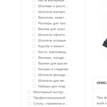
Кисти малярные профессиональные
Штативы и распорки, комплектующие
Шпатели малярные
Ванночки, кюветы для краски
Роллеры для прикатки лент
Валики для шпатлевки
Шпатели офсетные
Шпатели угловые
Короба и ёмкости для шпаклевки
Кисти, макловицы
Венчики, насадки для миксера
Валики для краски
Кельмы и гладилки
Шпатели фасадные
Шпатели для механизации и сменные лезвия
ОПИС
Наборы для покраски
Монтажный инструмент
При ф
Профессиональный инструмент и оборудование
всей п
Столы, стремянки и подмости