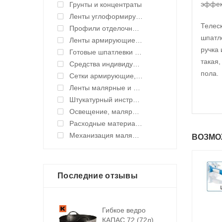
эффек
Грунты и концентраты
Ленты углоформирующие, углозащитные
Телес
Профили отделочные для ГКЛ
шпатл
Ленты армирующие для швов и стыков
ручка 
Готовые шпатлевки и клея
такая,
Средства индивидуальной защиты (СИЗ)
пола.
Сетки армирующие, ленты уплотнительные
Ленты малярные и укрывные материалы
Штукатурный инструмент
Освещение, малярные светильники
Расходные материалы
Механизация малярных работ
ВОЗМО
Последние отзывы
Гибкое ведро
КАПАС 72 (72л)