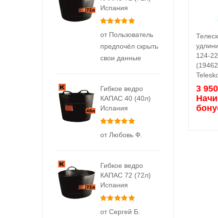
Испания
Оценка
5
из 5
от Пользователь
Телес
удлин
предпочёл скрыть
124-22
свои данные
(19462
Telesk
3 95
Гибкое ведро
Начи
КАПАС 40 (40л)
бону
Испания
Оценка
5
из 5
от Любовь Ф.
Гибкое ведро
КАПАС 72 (72л)
Испания
Оценка
5
из 5
от Сергей Б.