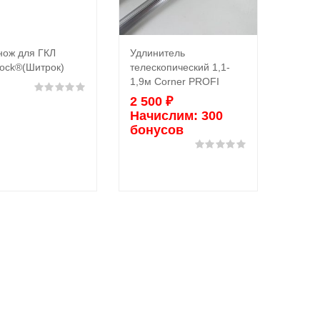
нож для ГКЛ
Удлинитель
Перч
Подробнее
В корзину
rock®(Шитрок)
телескопический 1,1-
(Копи
1,9м Corner PROFI
169
Оценка
0
из 5
2 500
₽
Нач
Начислим:
300
бон
бонусов
Оценка
0
из 5