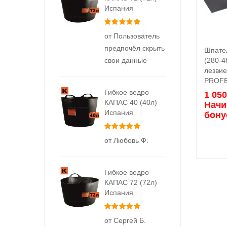
Испания
Оценка
5
из 5
от Пользователь
предпочёл скрыть
Шпате
свои данные
(280-4
лезви
PROFE
Гибкое ведро
1 05
КАПАС 40 (40л)
Начи
Испания
бону
Оценка
5
из 5
от Любовь Ф.
Гибкое ведро
КАПАС 72 (72л)
Испания
Оценка
5
из 5
от Сергей Б.