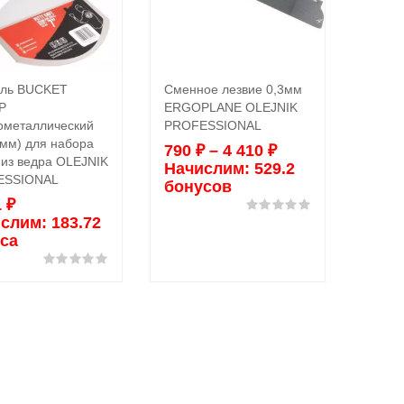
ль BUCKET
Сменное лезвие 0,3мм
ERGO
В корзину
Выбрать ...
P
ERGOPLANE OLEJNIK
SILVE
ометаллический
PROFESSIONAL
для м
0мм) для набора
сменн
790
₽
–
4 410
₽
 из ведра OLEJNIK
0,4мм
Начислим:
529.2
ESSIONAL
PROF
бонусов
1
₽
4 05
Оценка
0
из 5
слим:
183.72
Нач
са
бон
Оценка
0
из 5