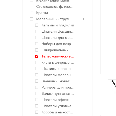
Механизация малярных работ
Стеклохолст, флизелин малярный
Краски
Малярный инструмент ручной
Кельмы и гладилки
Шпатели фасадные
Шпатели для механизации и сменные лезвия
Наборы для покраски
Шлифовальный инструмент ручной
Телескопические удлинители, адаптеры
Кисти малярные профессиональные
Штативы и распорки, комплектующие
Шпатели малярные
Ванночки, кюветы для краски
Роллеры для прикатки лент
Валики для шпатлевки
Шпатели офсетные
Шпатели угловые
Короба и ёмкости для шпаклевки