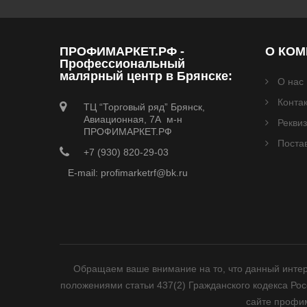
ПРОФИМАРКЕТ.РФ -
О КО
Профессиональный
малярный центр в Брянске:
О нас
Конта
ТЦ “Торговый ряд” Брянск,
Авиационная, 7А м-н
Рекви
ПРОФИМАРКЕТ.РФ
Поста
+7 (930) 820-29-03
E-mail: profimarketrf@bk.ru
Обращаем ваше внимание на то, что данный интер
положениями статьи 437(2) Гражданского кодекса Ро
сайте профим