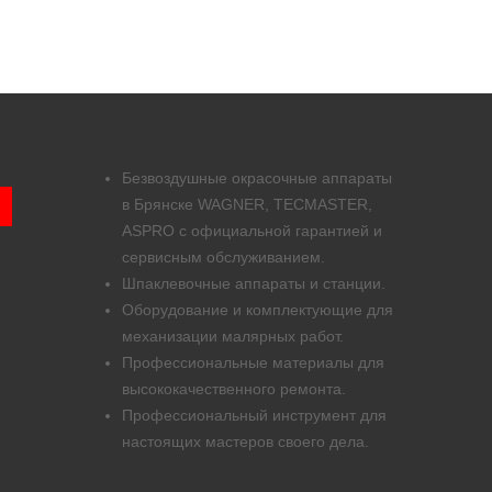
Безвоздушные окрасочные аппараты
в Брянске WAGNER, TECMASTER,
ASPRO с официальной гарантией и
сервисным обслуживанием.
Шпаклевочные аппараты и станции.
Оборудование и комплектующие для
механизации малярных работ.
Профессиональные материалы для
высококачественного ремонта.
Профессиональный инструмент для
настоящих мастеров своего дела.