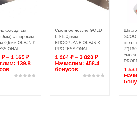
ль фасадный
Сменное лезвие GOLD
Шпате
Выбрать ...
Выбрать ...
80мм) с широким
LINE 0,5мм
SCOO
ем 0,5мм OLEJNIK
ERGOPLANE OLEJNIK
цельн
SSIONAL
PROFESSIONAL
7″(16
смеси
0
₽
–
1 165
₽
1 264
₽
–
3 820
₽
PROF
слим:
139.8
Начислим:
458.4
сов
бонусов
1 53
Начи
Оценка
0
из 5
Оценка
0
из 5
бону