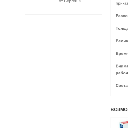
от Сергей Б.
прика
Расхо
Толщи
Велич
Врем
Внима
рабоч
Соста
ВОЗМО