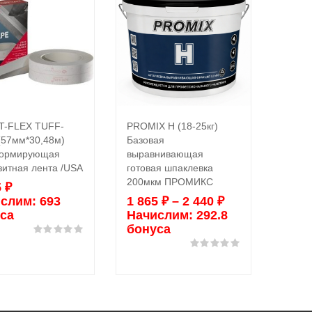
T-FLEX TUFF-
PROMIX H (18-25кг)
STRAI
В корзину
Выбрать ...
(57мм*30,48м)
Базовая
BEAD 
ормирующая
выравнивающая
Угло
зитная лента /USA
готовая шпаклевка
компо
200мкм ПРОМИКС
5
₽
9 15
слим:
693
1 865
₽
–
2 440
₽
Нач
са
Начислим:
292.8
бон
бонуса
Оценка
0
из 5
Оценка
0
из 5