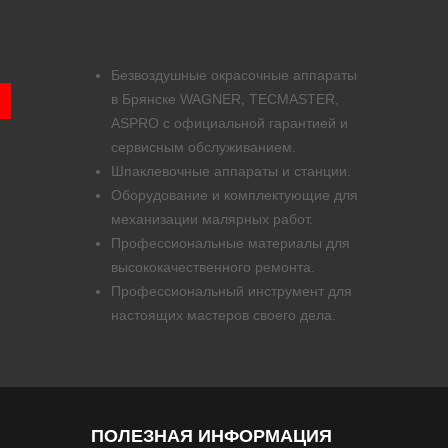
Безвоздушные окрасочные аппараты
в Брянске WAGNER, TECMASTER,
ASPRO с официальной гарантией и
сервисным обслуживанием.
Шпаклевочные аппараты и станции.
Оборудование и комплектующие для
механизации малярных работ.
Профессиональные материалы для
высококачественного ремонта.
Профессиональный инструмент для
настоящих мастеров своего дела.
ПОЛЕЗНАЯ ИНФОРМАЦИЯ