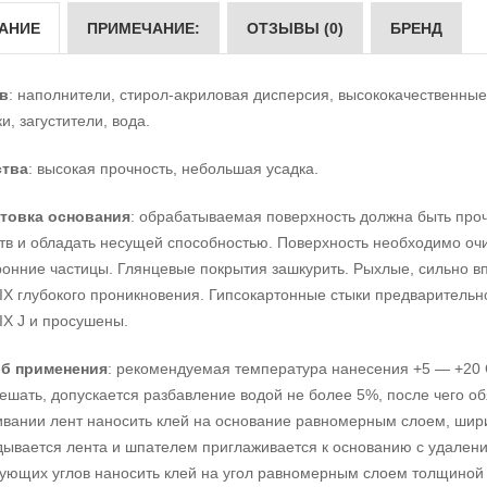
АНИЕ
ПРИМЕЧАНИЕ:
ОТЗЫВЫ (0)
БРЕНД
в
: наполнители, стирол-акриловая дисперсия, высококачественн
и, загустители, вода.
ства
: высокая прочность, небольшая усадка.
товка основания
: обрабатываемая поверхность должна быть проч
в и обладать несущей способностью. Поверхность необходимо очис
ронние частицы. Глянцевые покрытия зашкурить. Рыхлые, сильно в
X глубокого проникновения. Гипсокартонные стыки предваритель
X J и просушены.
б применения
: рекомендуемая температура нанесения +5 — +20 
ешать, допускается разбавление водой не более 5%, после чего о
ивании лент наносить клей на основание равномерным слоем, шири
дывается лента и шпателем приглаживается к основанию с удалени
ующих углов наносить клей на угол равномерным слоем толщиной 