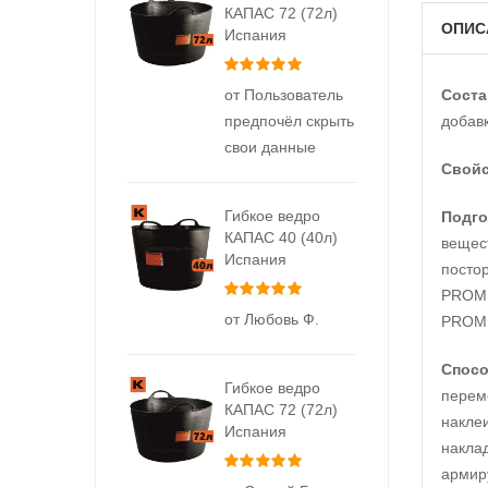
КАПАС 72 (72л)
ОПИС
Испания
Оценка
5
из 5
от Пользователь
Соста
предпочёл скрыть
добавк
свои данные
Свой
Гибкое ведро
Подго
КАПАС 40 (40л)
вещест
Испания
посто
Оценка
5
из 5
PROMI
от Любовь Ф.
PROMI
Спосо
Гибкое ведро
перем
КАПАС 72 (72л)
накле
Испания
накла
Оценка
5
из 5
армир