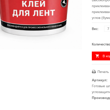
Высокопро
приклеиван
приклеива
углов (бум
Вес
Количество
В ко
Печать
Артикул:
Готовые шп
углозащит
Производ