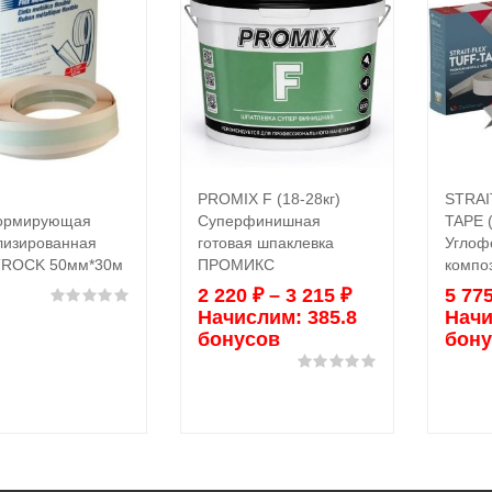
PROMIX F (18-28кг)
STRAI
Подробнее
Выбрать ...
ормирующая
Суперфинишная
TAPE 
лизированная
готовая шпаклевка
Углоф
ROCK 50мм*30м
ПРОМИКС
компо
2 220
₽
–
3 215
₽
5 77
Оценка
0
из 5
Начислим:
385.8
Начи
бонусов
бону
Оценка
0
из 5