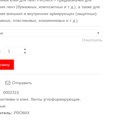
чный клей для лент PROMIX – предназначен для
ия лент (бумажных, композитных и т. д.), а также для
ния внешних и внутренних армирующих (защитных)
ажных, пластиковых, алюминиевых и т. д.).
Очистить
:
рзину
Отправить
0002315
атлевки и клея
,
Ленты углоформирующие,
ные
итель:
PROMIX