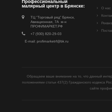
Профессиональный
малярный центр в Брянске:
О нас
Конта
ТЦ “Торговый ряд” Брянск,
Авиационная, 7А м-н
Рекви
ПРОФИМАРКЕТ.РФ
Поста
+7 (930) 820-29-03
E-mail: profimarketrf@bk.ru
Обращаем ваше внимание на то, что данный интер
положениями статьи 437(2) Гражданского кодекса Ро
сайте профим