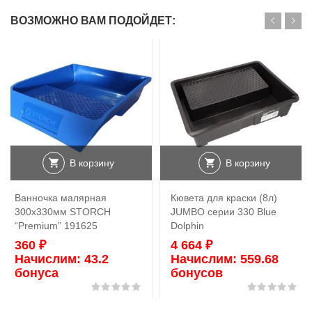
ВОЗМОЖНО ВАМ ПОДОЙДЕТ:
В корзину
В корзину
Ванночка малярная
Кювета для краски (8л)
300х330мм STORCH
JUMBO серии 330 Blue
“Premium” 191625
Dolphin
360
₽
4 664
₽
Начислим:
43.2
Начислим:
559.68
бонуса
бонусов
Оценка
0
из 5
Оц