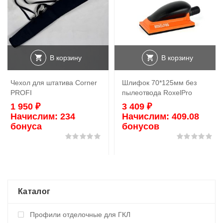
В корзину
В корзину
Чехол для штатива Corner
Шлифок 70*125мм без
PROFI
пылеотвода RoxelPro
1 950
₽
3 409
₽
Начислим:
234
Начислим:
409.08
бонуса
бонусов
Оценка
0
из 5
Оц
Каталог
Профили отделочные для ГКЛ