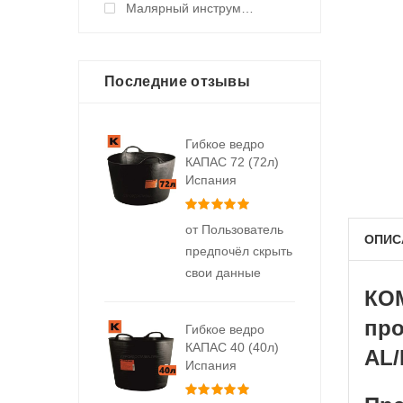
Малярный инструмент ручной
Последние отзывы
Гибкое ведро
КАПАС 72 (72л)
Испания
Оценка
5
из 5
от Пользователь
ОПИС
предпочёл скрыть
свои данные
КОМ
про
Гибкое ведро
КАПАС 40 (40л)
AL/
Испания
Оценка
5
из 5