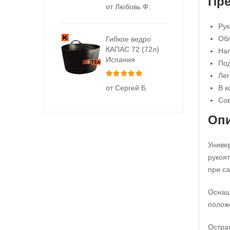
Пр
от Любовь Ф.
Рук
Обл
Гибкое ведро
КАПАС 72 (72л)
На
Испания
Под
Оценка
5
из 5
Лег
от Сергей Б.
В к
Сов
Оп
Униве
рукоят
при с
Оснащ
полож
Острая