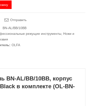
рзину
Отправить
BN-AL/BB/10BB
офессиональные режущие инструменты
,
Ножи и
езвия
итель:
OLFA
 BN-AL/BB/10BB, корпус
Black в комплекте (OL-BN-