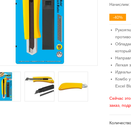
Начислим:
-40%
Рукоятк
противо
Облада
который
Направ
Легкая 
Идеальн
Комбо у
Excel Bl
Сейчас это
заказ, под
Количество