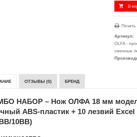
В ко
Печать
Артикул:
OLFA - пр
сменные л
Производ
АНИЕ
ОТЗЫВЫ (0)
БРЕНД
БО НАБОР – Нож ОЛФА 18 мм модель
чный ABS-пластик + 10 лезвий Excel 
BB/10BB)