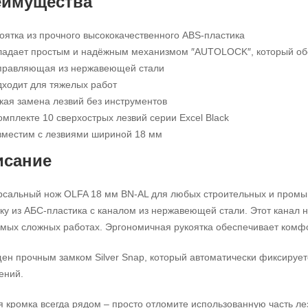
еимущества
оятка из прочного высококачественного ABS-пластика
адает простым и надёжным механизмом ″AUTOLOCK″, который об
правляющая из нержавеющей стали
ходит для тяжелых работ
кая замена лезвий без инструментов
омплекте 10 сверхострых лезвий серии Excel Black
местим с лезвиями шириной 18 мм
исание
рсальный нож OLFA 18 мм BN-AL для любых строительных и промы
ку из АБС-пластика с каналом из нержавеющей стали. Этот канал 
амых сложных работах. Эргономичная рукоятка обеспечивает комфо
ен прочным замком Silver Snap, который автоматически фиксирует
ений.
 кромка всегда рядом – просто отломите использованную часть ле