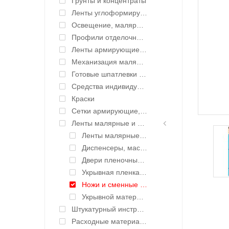
Грунты и концентраты
Ленты углоформирующие, углозащитные
Освещение, малярные светильники
Профили отделочные для ГКЛ
Ленты армирующие для швов и стыков
Механизация малярных работ
Готовые шпатлевки и клея
Средства индивидуальной защиты (СИЗ)
Краски
Сетки армирующие, ленты уплотнительные
Ленты малярные и укрывные материалы
Ленты малярные (скотч малярный)
Диспенсеры, маскеры для лент и пленок
Двери пленочные, защитные
Укрывная пленка с малярной лентой, крафтбумага (CoverQuick)
Ножи и сменные лезвия
Укрывной материал для пола
Штукатурный инструмент
Расходные материалы