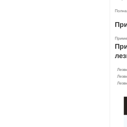
Полна
Пр
Примен
При
ле
Лезв
Лезв
Лезв