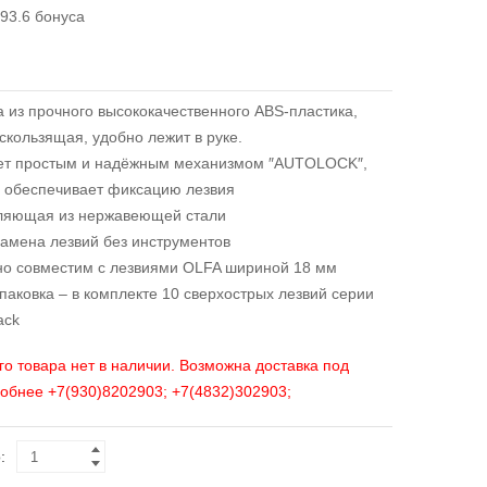
93.6 бонуса
а из прочного высококачественного ABS-пластика,
скользящая, удобно лежит в руке.
ет простым и надёжным механизмом ″AUTOLOCK″,
 обеспечивает фиксацию лезвия
ляющая из нержавеющей стали
замена лезвий без инструментов
о совместим с лезвиями OLFA шириной 18 мм
паковка – в комплекте 10 сверхострых лезвий серии
ack
го товара нет в наличии. Возможна доставка под
робнее +7(930)8202903; +7(4832)302903;
: