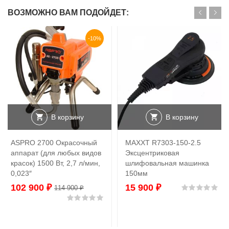
ВОЗМОЖНО ВАМ ПОДОЙДЕТ:
-10%
В корзину
В корзину
ASPRO 2700 Окрасочный
MAXXT R7303-150-2.5
аппарат (для любых видов
Эксцентриковая
красок) 1500 Вт, 2,7 л/мин,
шлифовальная машинка
0,023″
150мм
102 900
₽
15 900
₽
Оц
114 900
₽
Оценка
0
из 5