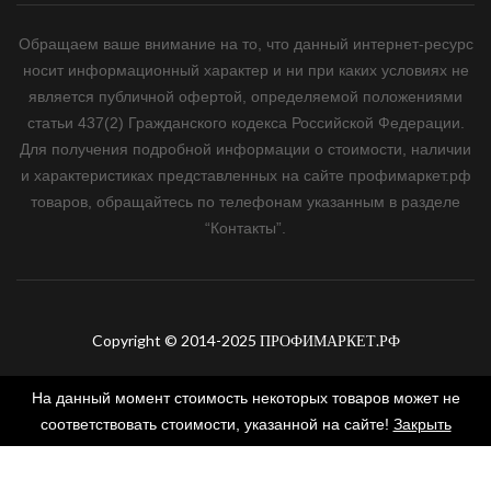
Обращаем ваше внимание на то, что данный интернет-ресурс
носит информационный характер и ни при каких условиях не
является публичной офертой, определяемой положениями
статьи 437(2) Гражданского кодекса Российской Федерации.
Для получения подробной информации о стоимости, наличии
и характеристиках представленных на сайте профимаркет.рф
товаров, обращайтесь по телефонам указанным в разделе
“Контакты”.
Copyright © 2014-2025 ПРОФИМАРКЕТ.РФ
На данный момент стоимость некоторых товаров может не
соответствовать стоимости, указанной на сайте!
Закрыть