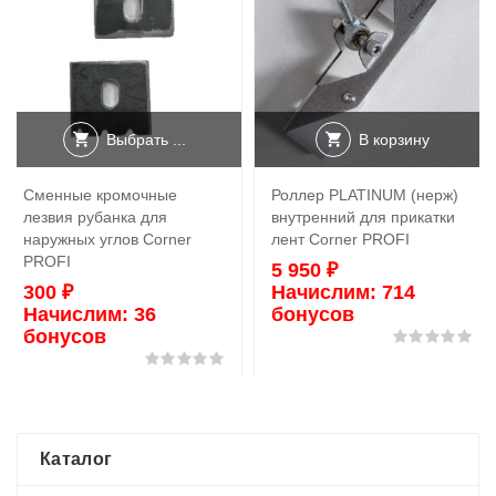
Выбрать ...
В корзину
Сменные кромочные
Роллер PLATINUM (нерж)
лезвия рубанка для
внутренний для прикатки
наружных углов Corner
лент Corner PROFI
PROFI
5 950
₽
300
₽
Начислим:
714
Начислим:
36
бонусов
бонусов
Оц
Оценка
0
из 5
Каталог