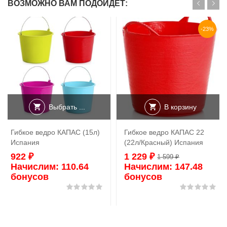
ВОЗМОЖНО ВАМ ПОДОЙДЕТ:
-23%
Выбрать ...
В корзину
Гибкое ведро КАПАС (15л)
Гибкое ведро КАПАС 22
Испания
(22л/Красный) Испания
922
₽
1 229
₽
1 599
₽
Начислим:
110.64
Начислим:
147.48
бонусов
бонусов
Оценка
0
из 5
Оц