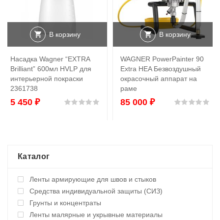
В корзину
В корзину
Насадка Wagner “EXTRA
WAGNER PowerPainter 90
Brilliant” 600мл HVLP для
Extra HEA Безвоздушный
интерьерной покраски
окрасочный аппарат на
2361738
раме
5 450
₽
85 000
₽
Оценка
0
из 5
Оц
Каталог
Ленты армирующие для швов и стыков
Средства индивидуальной защиты (СИЗ)
Грунты и концентраты
Ленты малярные и укрывные материалы