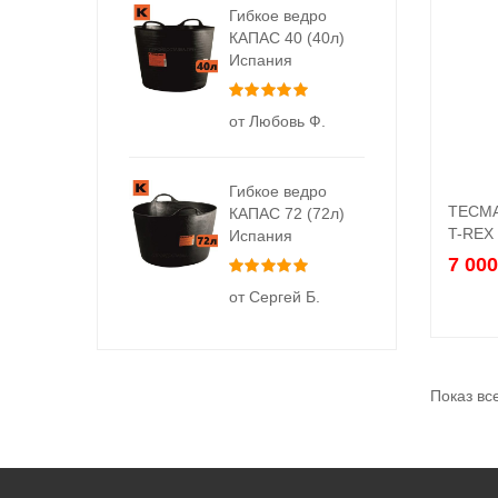
Гибкое ведро
КАПАС 40 (40л)
Испания
Оценка
5
из 5
от Любовь Ф.
Гибкое ведро
TECMA
КАПАС 72 (72л)
T-REX 
Испания
7 00
Оценка
5
из 5
от Сергей Б.
Показ вс