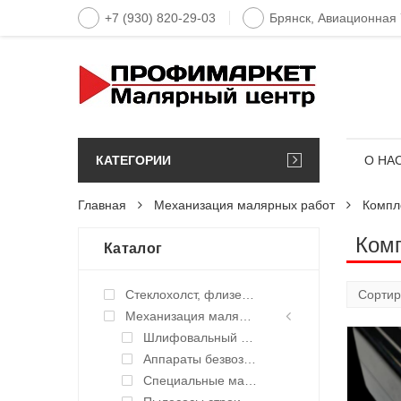
+7 (930) 820-29-03
Брянск, Авиационная
КАТЕГОРИИ
О НА
Главная
Механизация малярных работ
Компл
Комп
Каталог
Стеклохолст, флизелин малярный
Механизация малярных работ
Шлифовальный электроинструмент
Аппараты безвоздушного нанесения
Специальные масла TSL и жидкости для окрасочных аппаратов