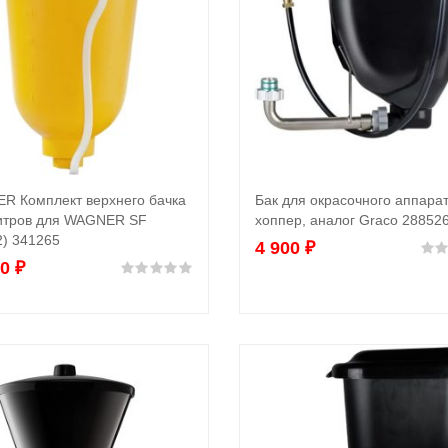
R Комплект верхнего бачка
Бак для окрасочного аппарат
В корзину
В корзину
литров для WAGNER SF
хоппер, аналог Graco 28852
) 341265
4 900
₽
00
₽
Оценка
0
из 5