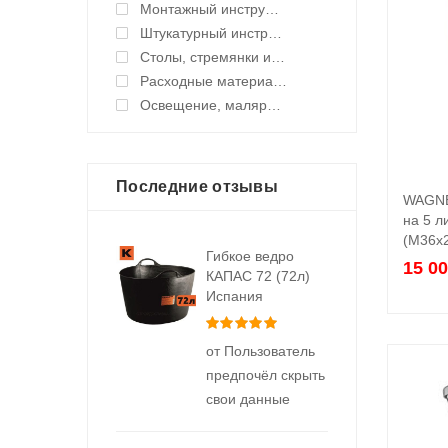
Монтажный инструмент
Штукатурный инструмент
Столы, стремянки и подмости
Расходные материалы
Освещение, малярные светильники
Последние отзывы
WAGNE
на 5 
(M36x2
Гибкое ведро
15 0
КАПАС 72 (72л)
Испания
Оценка
5
из 5
от Пользователь
предпочёл скрыть
свои данные