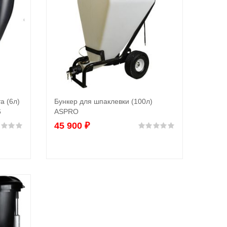
а (6л)
Бункер для шпаклевки (100л)
В корзину
6
ASPRO
45 900
₽
Оценка
0
из 5
Оценка
0
из 5