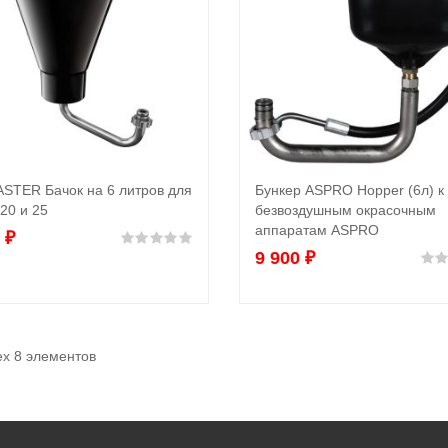
STER Бачок на 6 литров для
Бункер ASPRO Hopper (6л) к
В корзину
В корзину
20 и 25
безвоздушным окрасочным
аппаратам ASPRO
0
₽
Оценка
0
из 5
9 900
₽
ех 8 элементов