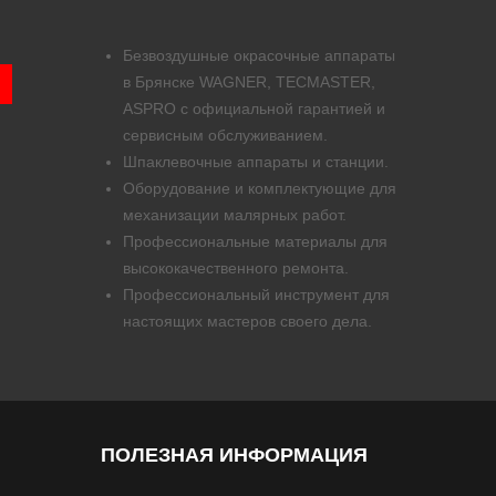
Безвоздушные окрасочные аппараты
в Брянске WAGNER, TECMASTER,
ASPRO с официальной гарантией и
сервисным обслуживанием.
Шпаклевочные аппараты и станции.
Оборудование и комплектующие для
механизации малярных работ.
Профессиональные материалы для
высококачественного ремонта.
Профессиональный инструмент для
настоящих мастеров своего дела.
ПОЛЕЗНАЯ ИНФОРМАЦИЯ