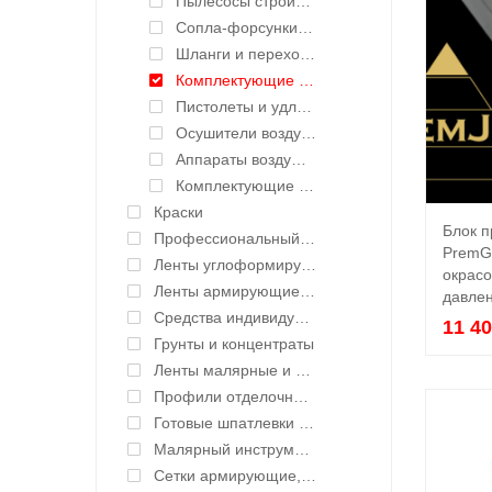
Пылесосы строительные
Сопла-форсунки для безвоздушного нанесения
Шланги и переходники для окрасочных аппаратов
Комплектующие для аппаратов безвоздушного нанесения
Пистолеты и удлинители для безвоздушного нанесения
Осушители воздуха
Аппараты воздушного нанесения
Комплектующие для краскораспылителей воздушного нанесения
Краски
Блок 
Профессиональный инструмент и оборудование
PremGu
Ленты углоформирующие, углозащитные
окрасо
Ленты армирующие для швов и стыков
давле
Средства индивидуальной защиты (СИЗ)
11 4
Грунты и концентраты
Ленты малярные и укрывные материалы
Профили отделочные для ГКЛ
Готовые шпатлевки и клея
Малярный инструмент ручной
Сетки армирующие, ленты уплотнительные