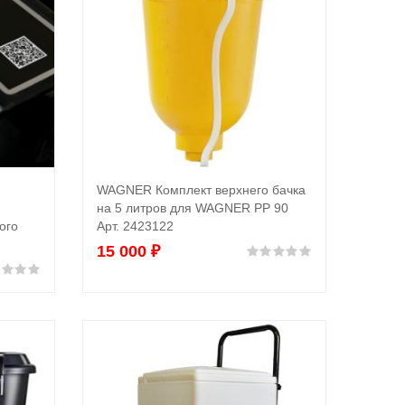
WAGNER Комплект верхнего бачка
В корзину
на 5 литров для WAGNER PP 90
ого
Арт. 2423122
15 000
₽
Оценка
0
из 5
Оценка
0
из 5