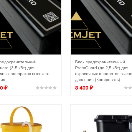
предохранительный
Блок предохранительный
В корзину
В корзину
ard (3-5 кВт) для
PremGuard (до 2,5 кВт) для
чных аппаратов высокого
окрасочных аппаратов высок
ния
давления (Копировать)
00
₽
8 400
₽
Оценка
0
из 5