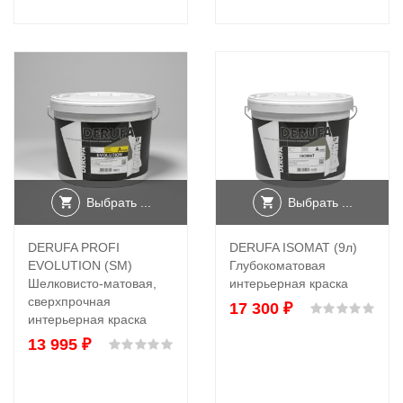
Выбрать ...
Выбрать ...
DERUFA PROFI
DERUFA ISOMAT (9л)
EVOLUTION (SM)
Глубокоматовая
Шелковисто-матовая,
интерьерная краска
сверхпрочная
17 300
₽
Оце
интерьерная краска
13 995
₽
Оценка
0
из 5