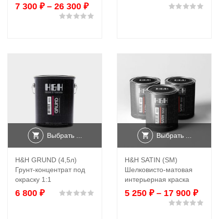
7 300
₽
–
26 300
₽
Оце
Оценка
0
из 5
Выбрать ...
Выбрать ...
H&H GRUND (4,5л)
H&H SATIN (SM)
Грунт-концентрат под
Шелковисто-матовая
окраску 1:1
интерьерная краска
6 800
₽
5 250
₽
–
17 900
₽
Оценка
0
из 5
Оце