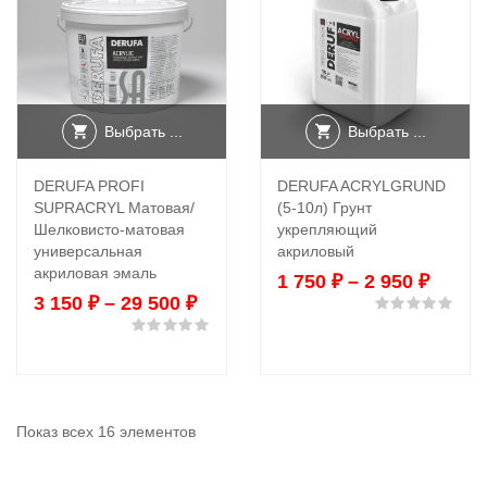
Выбрать ...
Выбрать ...
DERUFA PROFI
DERUFA ACRYLGRUND
SUPRACRYL Матовая/
(5-10л) Грунт
Шелковисто-матовая
укрепляющий
универсальная
акриловый
акриловая эмаль
1 750
₽
–
2 950
₽
3 150
₽
–
29 500
₽
Оце
Оценка
0
из 5
Показ всех 16 элементов