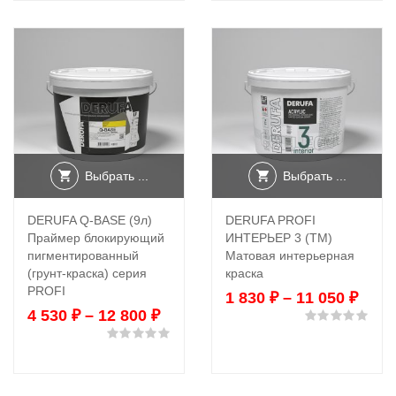
Выбрать ...
Выбрать ...
DERUFA Q-BASE (9л)
DERUFA PROFI
Праймер блокирующий
ИНТЕРЬЕР 3 (TM)
пигментированный
Матовая интерьерная
(грунт-краска) серия
краска
PROFI
1 830
₽
–
11 050
₽
4 530
₽
–
12 800
₽
Оце
Оценка
0
из 5