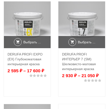
Выбрать ...
Выбрать ...
DERUFA PROFI EXPO
DERUFA PROFI
(EX) Глубокоматовая
ИНТЕРЬЕР 7 (SM)
интерьерная краска
Шелковисто-матовая
интерьерная краска
2 595
₽
–
17 600
₽
2 930
₽
–
21 050
₽
Оценка
0
из 5
Оце