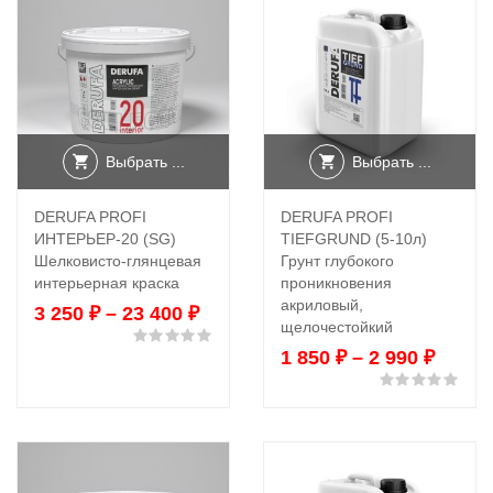
Выбрать ...
Выбрать ...
DERUFA PROFI
DERUFA PROFI
ИНТЕРЬЕР-20 (SG)
TIEFGRUND (5-10л)
Шелковисто-глянцевая
Грунт глубокого
интерьерная краска
проникновения
акриловый,
3 250
₽
–
23 400
₽
щелочестойкий
Оценка
0
из 5
1 850
₽
–
2 990
₽
Оце