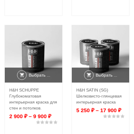
Выбрать ...
Выбрать ...
H&H SCHUPPE
H&H SATIN (SG)
Глубокоматовая
Шелковисто-глянцевая
интерьерная краска для
интерьерная краска
стен и потолков.
5 250
₽
–
17 900
₽
2 900
₽
–
9 900
₽
Оце
Оценка
0
из 5