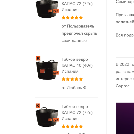
Семинар
КАПАС 72 (72л)
Испания
Приглаша
Оценка
5
из 5
полезней
от Пользователь
предпочёл скрыть
Вся подр
свои данные
Гибкое ведро
В 2022 г
КАПАС 40 (40л)
Испания
раз с на
интерес 
Оценка
5
из 5
Gyproc.
от Любовь Ф.
Гибкое ведро
КАПАС 72 (72л)
Испания
Оценка
5
из 5