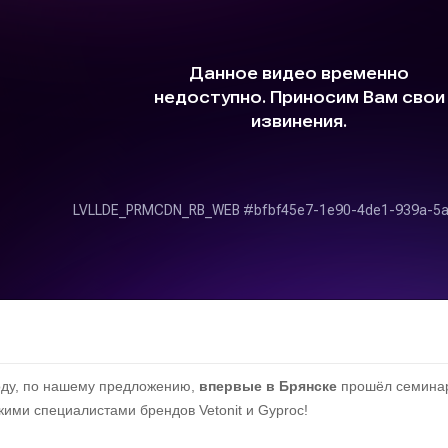
оду, по нашему предложению,
впервые
в Брянске
прошёл семинар
кими специалистами брендов Vetonit и Gyproc!