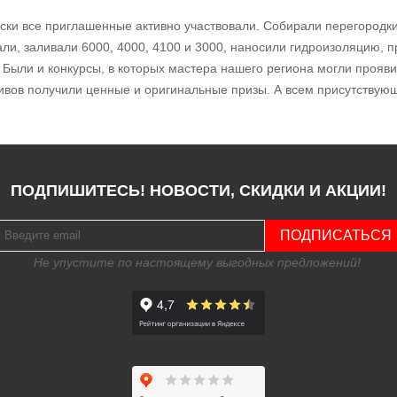
ски все приглашенные активно участвовали. Собирали перегородки
ли, заливали 6000, 4000, 4100 и 3000, наносили гидроизоляцию, п
x. Были и конкурсы, в которых мастера нашего региона могли прояв
ивов получили ценные и оригинальные призы. А всем присутству
ПОДПИШИТЕСЬ! НОВОСТИ, СКИДКИ И АКЦИИ!
ПОДПИСАТЬСЯ
Не упустите по настоящему выгодных предложений!