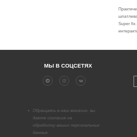
Практиче
шпатлева
Super fi
интеракт
МЫ В СОЦСЕТЯХ
Обращаясь в наш магазин, вы
даете согласие на
обработку
ваших персональных
данных.