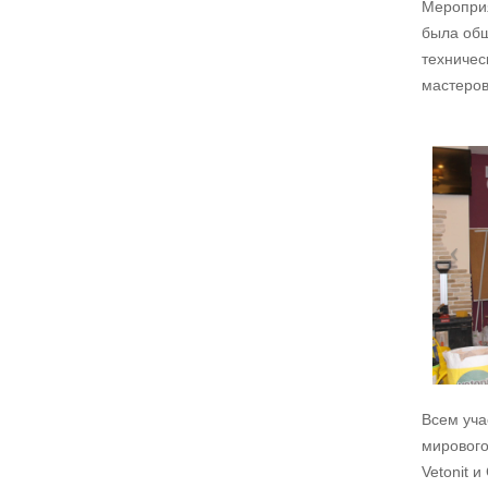
Мероприя
была обш
техничес
мастеров
Всем уча
мирового
Vetonit и