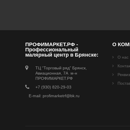
ПРОФИМАРКЕТ.РФ -
О КО
Профессиональный
малярный центр в Брянске:
О нас
Конта
ТЦ “Торговый ряд” Брянск,
Авиационная, 7А м-н
Рекви
ПРОФИМАРКЕТ.РФ
Поста
+7 (930) 820-29-03
E-mail: profimarketrf@bk.ru