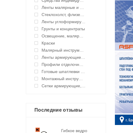
Средства индивидуальной защиты (СИЗ)
Ленты малярные и укрывные материалы
Стеклохолст, флизелин малярный
Ленты углоформирующие, углозащитные
Грунты и концентраты
Освещение, малярные светильники
Краски
Малярный инструмент ручной
Ленты армирующие для швов и стыков
Профили отделочные для ГКЛ
Готовые шпатлевки и клея
Монтажный инструмент
Сетки армирующие, ленты уплотнительные
Последние отзывы
Гибкое ведро