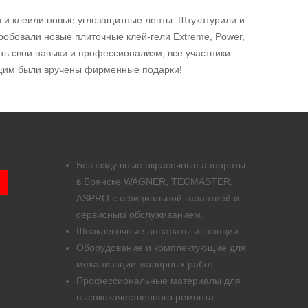
 и клеили новые углозащитные ленты. Штукатурили и
робовали новые плиточные клей-гели Extreme, Power,
ить свои навыки и профессионализм, все участники
ющим были вручены фирменные подарки!
Безвоздушные окрасочные аппараты
в Брянске WAGNER, TECMASTER,
ASPRO с официальной гарантией и
сервисным обслуживанием.
Шпаклевочные аппараты и станции.
Оборудование и комплектующие для
механизации малярных работ.
Профессиональные материалы для
высококачественного ремонта.